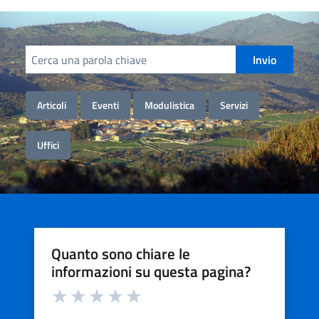
Cerca informazioni, servizi, persone
Invio
Articoli
Eventi
Modulistica
Servizi
Uffici
Quanto sono chiare le
informazioni su questa pagina?
Valuta da 1 a 5 stelle la pagina
Valuta 1 stelle su 5
Valuta 2 stelle su 5
Valuta 3 stelle su 5
Valuta 4 stelle su 5
Valuta 5 stelle su 5